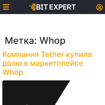
Метка:
Whop
Компания Tether купила
долю в маркетплейсе
Whop