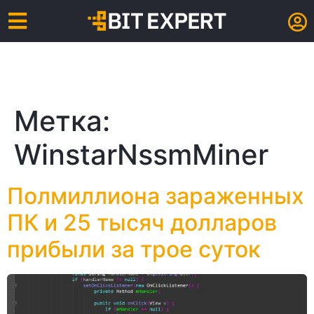
Метка:
WinstarNssmMiner
Полмиллиона зараженных
ПК и 25 тысяч долларов
прибыли за трое суток