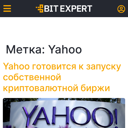
Метка:
Yahoo
Yahoo готовится к запуску
собственной
криптовалютной биржи