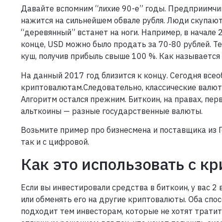
Давайте вспомним “лихие 90-е” годы. Предприимчи
нажится на сильнейшем обвале рубля. Люди скупают 
“деревянный” встанет на ноги. Например, в начале 
конце, USD можно было продать за 70-80 рублей. Те
куш, получив прибыль свыше 100 %. Как называется
На данный 2017 год близится к концу. Сегодня все
криптовалютам.Следовательно, классические валют
Алгоритм остался прежним. Биткоин, на правах, перв
альткоины — разные государственные валюты.
Возьмите пример про бизнесмена и поставщика из Г
так и с цифровой.
Как это использовать с к
Если вы инвестировали средства в биткоин, у вас 2 
или обменять его на другие криптовалюты. Оба спо
подходит тем инвесторам, которые не хотят тратит