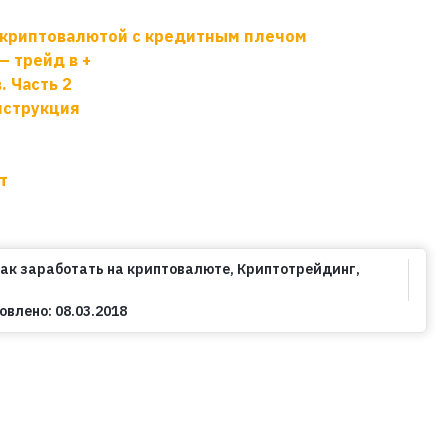
ь криптовалютой с кредитным плечом
— трейд в +
. Часть 2
нструкция
т
Как заработать на криптовалюте
,
Криптотрейдинг
,
овлено:
08.03.2018