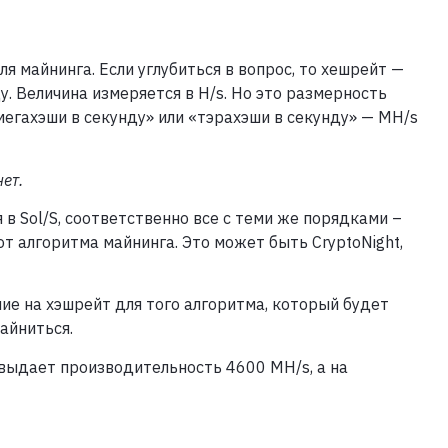
 майнинга. Если углубиться в вопрос, то хешрейт —
у. Величина измеряется в H/s. Но это размерность
мегахэши в секунду» или «тэрахэши в секунду» — MH/s
ет.
 Sol/S, соответственно все с теми же порядками –
от алгоритма майнинга. Это может быть CryptoNight,
е на хэшрейт для того алгоритма, который будет
айниться.
 выдает производительность 4600 MH/s, а на