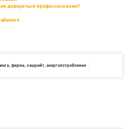
или довериться профессионалам?
майнинге
инга
,
ферма
,
хэшрейт
,
энергопотребление