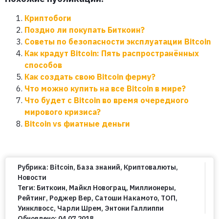
Криптобоги
Поздно ли покупать Биткоин?
Советы по безопасности эксплуатации Bitcoin
Как крадут Bitcoin: Пять распространённых
способов
Как создать свою Bitcoin ферму?
Что можно купить на все Bitcoin в мире?
Что будет с Bitcoin во время очередного
мирового кризиса?
Bitcoin vs фиатные деньги
Рубрика:
Bitcoin
,
База знаний
,
Криптовалюты
,
Новости
Теги:
Биткоин
,
Майкл Новограц
,
Миллионеры
,
Рейтинг
,
Роджер Вер
,
Сатоши Накамото
,
ТОП
,
Уинклвосс
,
Чарли Шрем
,
Энтони Галлиппи
Обновлено:
04.07.2018