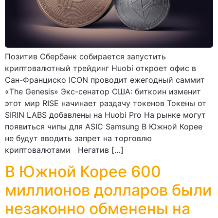
Позитив Сбербанк собирается запустить
криптовалютный трейдинг Huobi откроет офис в
Сан-Франциско ICON проводит ежегодный саммит
«The Genesis» Экс-сенатор США: биткоин изменит
этот мир RISE начинает раздачу токенов Токены от
SIRIN LABS добавлены на Huobi Pro На рынке могут
появиться чипы для ASIC Samsung В Южной Корее
не будут вводить запрет на торговлю
криптовалютами Негатив […]
В Южной Корее 600
миллионов долларов были
незаконно обменены на