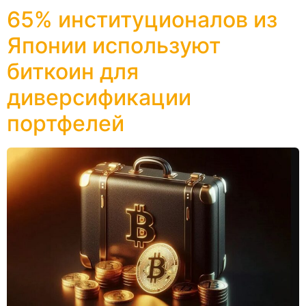
65% институционалов из
Японии используют
биткоин для
диверсификации
портфелей