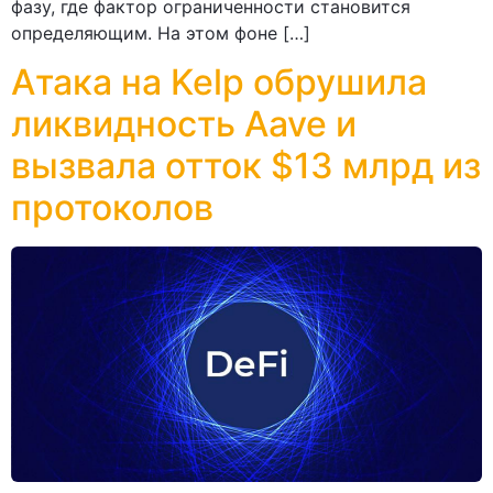
фазу, где фактор ограниченности становится
определяющим. На этом фоне […]
Атака на Kelp обрушила
ликвидность Aave и
вызвала отток $13 млрд из
протоколов