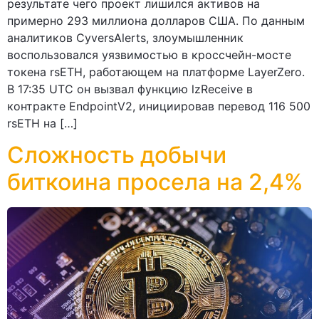
результате чего проект лишился активов на
примерно 293 миллиона долларов США. По данным
аналитиков CyversAlerts, злоумышленник
воспользовался уязвимостью в кроссчейн-мосте
токена rsETH, работающем на платформе LayerZero.
В 17:35 UTC он вызвал функцию lzReceive в
контракте EndpointV2, инициировав перевод 116 500
rsETH на […]
Сложность добычи
биткоина просела на 2,4%