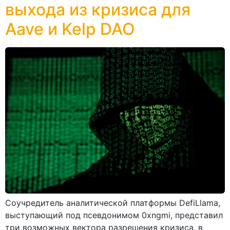
выхода из кризиса для
Aave и Kelp DAO
Соучредитель аналитической платформы DefiLlama,
выступающий под псевдонимом 0xngmi, представил
три возможных вектора разрешения кризиса, в