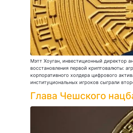
Мэтт Хоуган, инвестиционный директор а
восстановления первой криптовалюты: агр
корпоративного холдера цифрового актива
институциональных игроков сыграли второ
Глава Чешского нацб