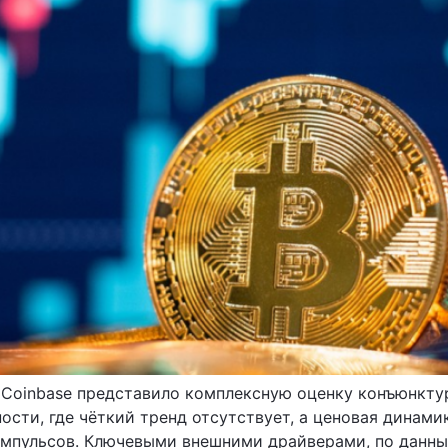
Coinbase представило комплексную оценку конъюнкту
ости, где чёткий тренд отсутствует, а ценовая динам
мпульсов. Ключевыми внешними драйверами, по данным