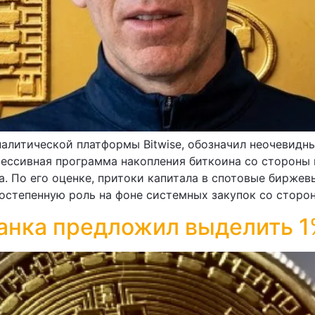
налитической платформы Bitwise, обозначил неочевидн
ессивная программа накопления биткоина со стороны 
. По его оценке, притоки капитала в спотовые биржев
степенную роль на фоне системных закупок со сторон
анка предложил выделить 1