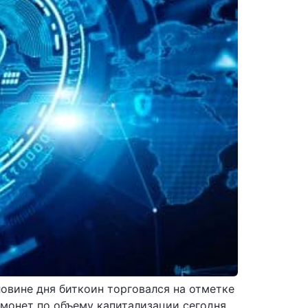
овине дня биткоин торговался на отметке
и монет по объему капитализации сегодня