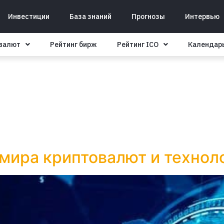
Инвестиции
База знаний
Прогнозы
Интервью
овалют
Рейтинг бирж
Рейтинг ICO
Календар
 мира криптовалют и технол