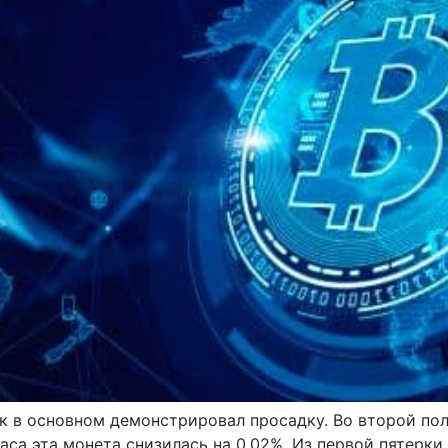
к в основном демонстрировал просадку. Во второй пол
аса эта монета снизилась на 0,02%. Из первой пятерк