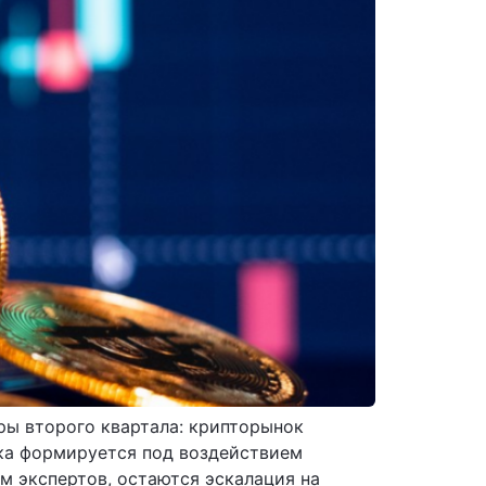
ры второго квартала: крипторынок
ика формируется под воздействием
 экспертов, остаются эскалация на