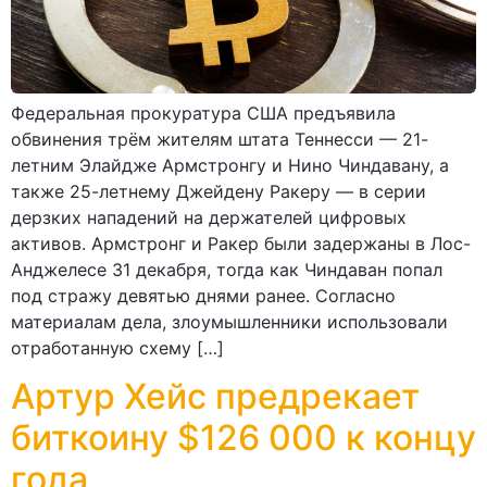
Федеральная прокуратура США предъявила
обвинения трём жителям штата Теннесси — 21-
летним Элайдже Армстронгу и Нино Чиндавану, а
также 25-летнему Джейдену Ракеру — в серии
дерзких нападений на держателей цифровых
активов. Армстронг и Ракер были задержаны в Лос-
Анджелесе 31 декабря, тогда как Чиндаван попал
под стражу девятью днями ранее. Согласно
материалам дела, злоумышленники использовали
отработанную схему […]
Артур Хейс предрекает
биткоину $126 000 к концу
года