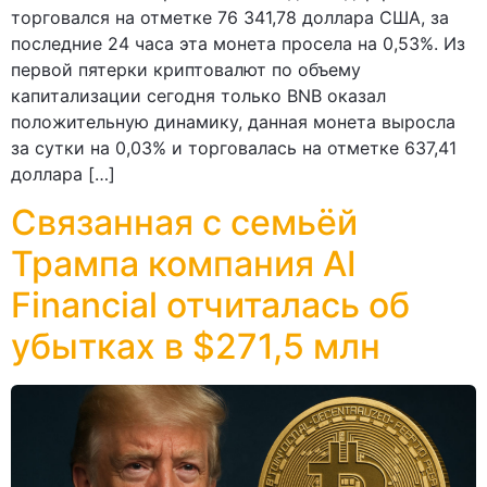
торговался на отметке 76 341,78 доллара США, за
последние 24 часа эта монета просела на 0,53%. Из
первой пятерки криптовалют по объему
капитализации сегодня только BNB оказал
положительную динамику, данная монета выросла
за сутки на 0,03% и торговалась на отметке 637,41
доллара […]
Cвязанная с семьёй
Трампа компания AI
Financial отчиталась об
убытках в $271,5 млн