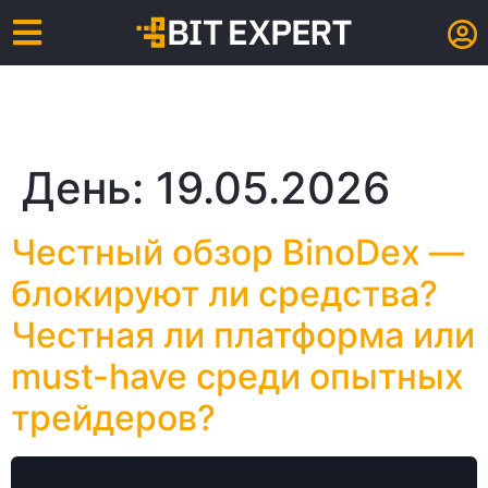
День:
19.05.2026
Честный обзор BinoDex —
блокируют ли средства?
Честная ли платформа или
must-have среди опытных
трейдеров?