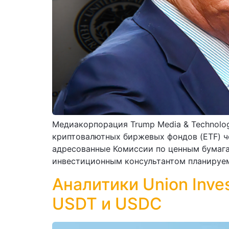
Медиакорпорация Trump Media & Technolo
криптовалютных биржевых фондов (ETF) ч
адресованные Комиссии по ценным бумага
инвестиционным консультантом планируем
Aналитики Union Inv
USDT и USDC