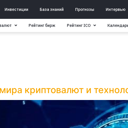
Инвестиции
База знаний
Прогнозы
Интервью
овалют
Рейтинг бирж
Рейтинг ICO
Календар
 мира криптовалют и технол