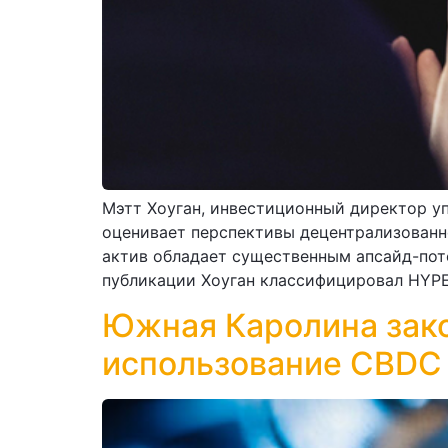
Мэтт Хоуган, инвестиционный директор уп
оценивает перспективы децентрализованно
актив обладает существенным апсайд-пот
публикации Хоуган классифицировал HYPE 
Южная Каролина зако
использование CBDC