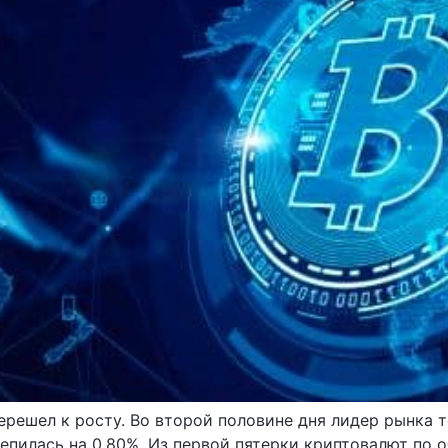
ерешел к росту. Во второй половине дня лидер рынка т
репилась на 0,80%. Из первой пятерки криптовалют по