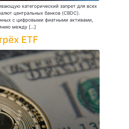
ивающую категорический запрет для всех
валют центральных банков (CBDC).
анных с цифровыми фиатными активами,
инию между […]
трёх ETF