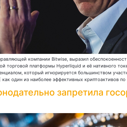
равляющей компании Bitwise, выразил обеспокоенност
й торговой платформы Hyperliquid и её нативного то
енциалом, который игнорируется большинством участн
как один из наиболее эффективных криптоактивов по 
нодательно запретила госо