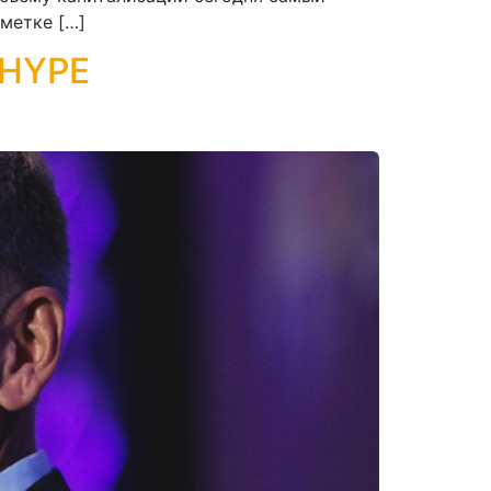
тметке […]
 HYPE