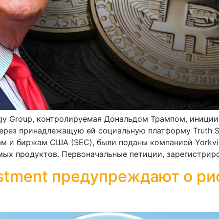
gy Group, контролируемая Дональдом Трампом, инициир
ерез принадлежащую ей социальную платформу Truth S
м и биржам США (SEC), были поданы компанией Yorkvil
ых продуктов. Первоначальные петиции, зарегистриро
estment предупреждают о ри