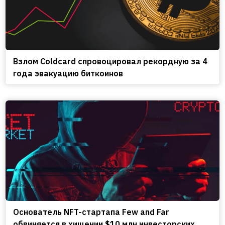
Взлом Coldcard спровоцировал рекордную за 4
года эвакуацию биткоинов
Основатель NFT-стартапа Few and Far
обвиняется в хищении $10 млн инвесторских