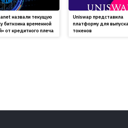
lanet назвали текущую
Uniswap представила
у биткоина временной
платформу для выпуск
й» от кредитного плеча
токенов