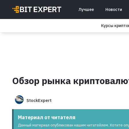
Лучшее
Новости
Курсы крипт
Обзор рынка криптовалют
StockExpert
Материал от читателя
Данный материал опубликован нашим читатейлем. Хотите оп