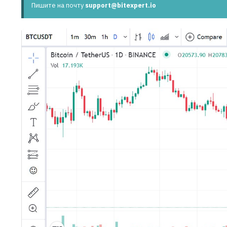
Пишите на почту
support@bitexpert.io