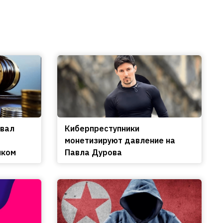
овал
Киберпреступники
монетизируют давление на
нком
Павла Дурова