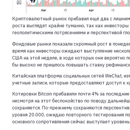
Криптовалютный рынок прибавил ещё два с лишним 
роста выглядят крайне туманно, так как инвестор
геополитическими потрясениями и перспективой гло
Фондовые рынки показали скромный рост в понедель
время как инвесторы ожидают выступление нескол
США на этой неделе, в ходе которых они вероятно 
бы высоко не пришлось повышать ставку рефинансир
Китайская платформа социальных сетей WeChat, из
учетные записи, которые предоставляют доступ к к
Котировки Bitcoin прибавили почти 4% за последние
несмотря на этот беспокойство по поводу дальней
сохраняется. По-прежнему сохраняются перспектив
уровня 20.000, ожидаю повторного тестирования по
основного сопротивления сейчас выступает уровень