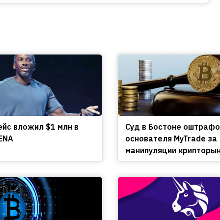
ейс вложил $1 млн в
Cуд в Бостоне оштраф
ENA
основателя MyTrade за
манипуляции крипторы