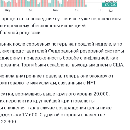
процента за последние сутки и всё уже перспективы
ы по-прежнему обеспокоены инфляцией,
бальной рецессии.
ник после серьезных потерь на прошлой неделе, в то
ьких представителей Федеральной резервной системы
подчеркнут приверженность борьбе с инфляцией, как
ования. Торги были ослаблены выходным днем ​​в США.
менила внутренние правила, теперь они блокируют
риптовалюте или услугам, связанным с NFT.
 сутки, вернувшись выше круглого уровня 20.000,
ших перспектив крупнейшей криптовалюты
ы снижения, так в случае возвращения цены ниже
ддержки 17.600. С другой стороны в качестве
 22.900.