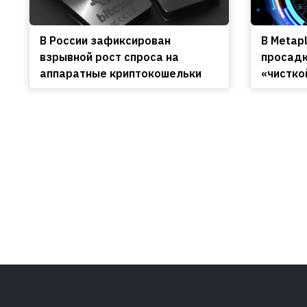
В России зафиксирован
В Metap
взрывной рост спроса на
просадк
аппаратные криптокошельки
«чистко