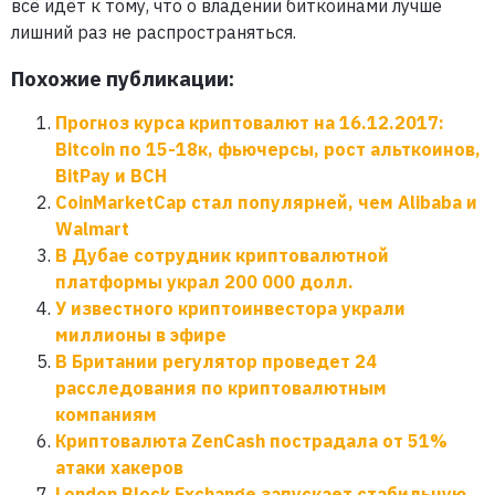
всё идёт к тому, что о владении биткоинами лучше
лишний раз не распространяться.
Похожие публикации:
Прогноз курса криптовалют на 16.12.2017:
Bitcoin по 15-18к, фьючерсы, рост альткоинов,
BitPay и BCH
CoinMarketCap стал популярней, чем Alibaba и
Walmart
В Дубае сотрудник криптовалютной
платформы украл 200 000 долл.
У известного криптоинвестора украли
миллионы в эфире
В Британии регулятор проведет 24
расследования по криптовалютным
компаниям
Криптовалюта ZenCash пострадала от 51%
атаки хакеров
London Block Exchange запускает стабильную