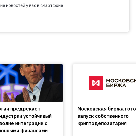
ие новостей у вас в смартфоне
уган предрекает
Московская биржа гото
ндустрии устойчивый
запуск собственного
 волне интеграции с
криптодепозитария
ионными финансами