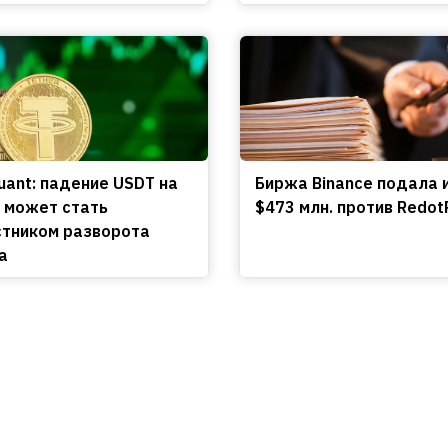
uant: падение USDT на
Биржа Binance подала 
 может стать
$473 млн. против Redot
тником разворота
а