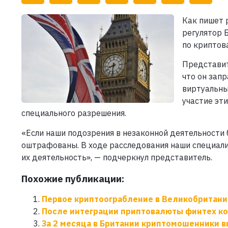
Как пишет 
регулятор 
по криптов
Представит
что он зап
виртуальны
участие эт
специального разрешения.
«Если наши подозрения в незаконной деятельности
оштрафованы. В ходе расследования наши специали
их деятельность», — подчеркнул представитель.
Похожие публикации:
Первое криптоограбление в Великобритани
После интеграции приптовалюты финтех ком
За 2 месяца в Британии криптомошенники в