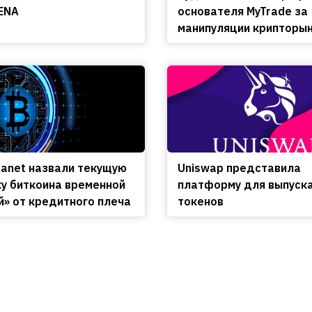
ENA
основателя MyTrade за
манипуляции крипторы
lanet назвали текущую
Uniswap представила
у биткоина временной
платформу для выпуск
й» от кредитного плеча
токенов