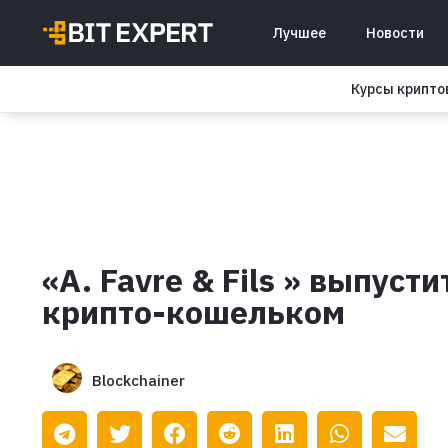
Лучшее
Новости
Курсы крипт
«A. Favre & Fils » выпуст
крипто-кошельком
Blockchainer