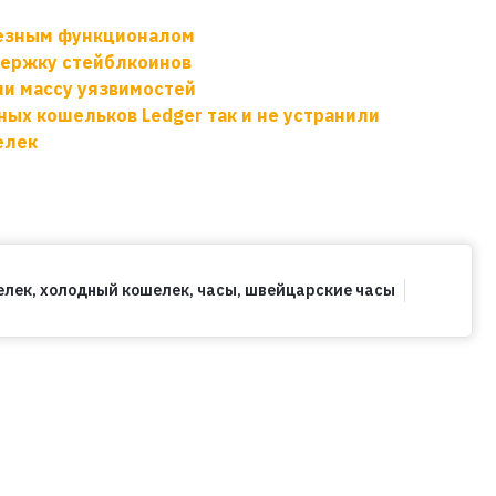
лезным функционалом
держку стейблкоинов
ли массу уязвимостей
ных кошельков Ledger так и не устранили
елек
елек
,
холодный кошелек
,
часы
,
швейцарские часы