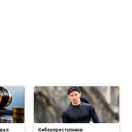
овал
Киберпреступники