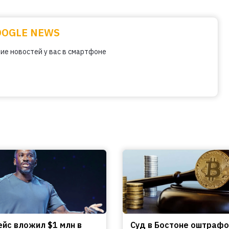
OOGLE NEWS
ие новостей у вас в смартфоне
ейс вложил $1 млн в
Cуд в Бостоне оштраф