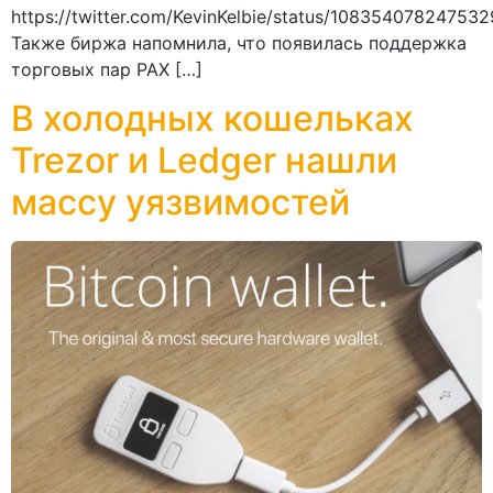
https://twitter.com/KevinKelbie/status/10835407824753
Также биржа напомнила, что появилась поддержка
торговых пар PAX […]
В холодных кошельках
Trezor и Ledger нашли
массу уязвимостей