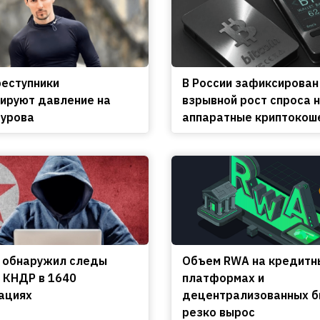
еступники
В России зафиксирован
ируют давление на
взрывной рост спроса 
урова
аппаратные криптокош
 обнаружил следы
Объем RWA на кредитн
 КНДР в 1640
платформах и
ациях
децентрализованных 
резко вырос