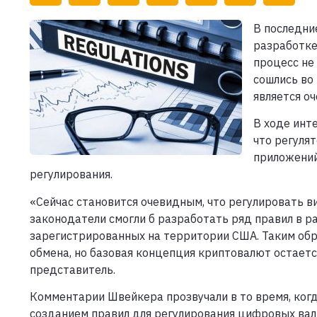
В последни
разработке
процесс не
сошлись во
является о
В ходе инт
что регуля
приложений
регулирования.
«Сейчас становится очевидным, что регулировать в
законодатели смогли б разработать ряд правил в р
зарегистрированных на территории США. Таким обр
обмена, но базовая концепция криптовалют остаетс
представитель.
Комментарии Швейкера прозвучали в то время, ког
созданием правил для регулирования цифровых вал