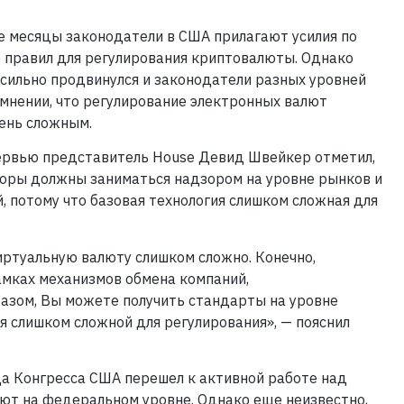
е месяцы законодатели в США прилагают усилия по
 правил для регулирования криптовалюты. Однако
 сильно продвинулся и законодатели разных уровней
 мнении, что регулирование электронных валют
чень сложным.
ервью представитель House Девид Швейкер отметил,
торы должны заниматься надзором на уровне рынков и
, потому что базовая технология слишком сложная для
иртуальную валюту слишком сложно. Конечно,
амках механизмов обмена компаний,
азом, Вы можете получить стандарты на уровне
я слишком сложной для регулирования», — пояснил
да Конгресса США перешел к активной работе над
ют на федеральном уровне. Однако еще неизвестно,