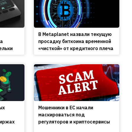
В Metaplanet назвали текущую
на
просадку биткоина временной
ельки
«чисткой» от кредитного плеча
ых
Мошенники в ЕС начали
маскироваться под
биржах
регуляторов и криптосервисы