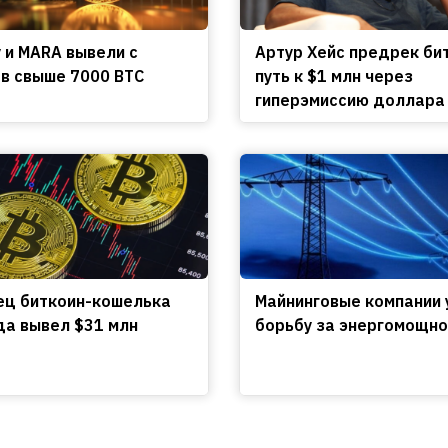
y и MARA вывели с
Артур Хейс предрек би
в свыше 7000 BTC
путь к $1 млн через
гиперэмиссию доллара
ц биткоин-кошелька
Майнинговые компании 
да вывел $31 млн
борьбу за энергомощно