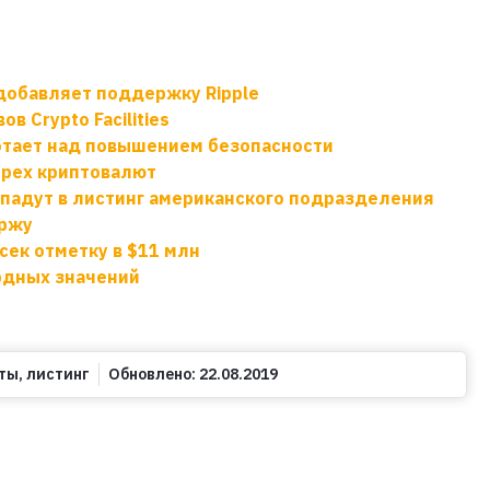
добавляет поддержку Ripple
 Crypto Facilities
отает над повышением безопасности
трех криптовалют
опадут в листинг американского подразделения
иржу
сек отметку в $11 млн
рдных значений
ты
,
листинг
Обновлено:
22.08.2019