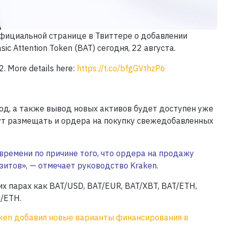
фициальной странице в Твиттере о добавлении
 Attention Token (BAT) сегодня, 22 августа.
2. More details here:
https://t.co/bfgGVthzP6
од, а также вывод новых активов будет доступен уже
гут размещать и ордера на покупку свежедобавленных
ремени по причине того, что ордера на продажу
зитов», — отмечает руководство Kraken.
х парах как BAT/USD, BAT/EUR, BAT/XBT, BAT/ETH,
/ETH.
ken добавил новые варианты финансирования в