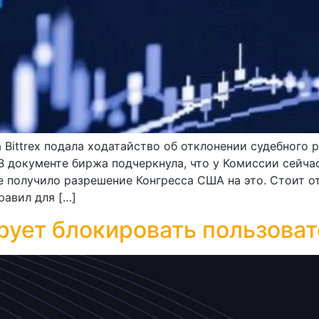
Bittrex подала ходатайство об отклонении судебного 
 документе биржа подчеркнула, что у Комиссии сейча
е получило разрешение Конгресса США на это. Стоит от
авил для […]
рует блокировать пользоват