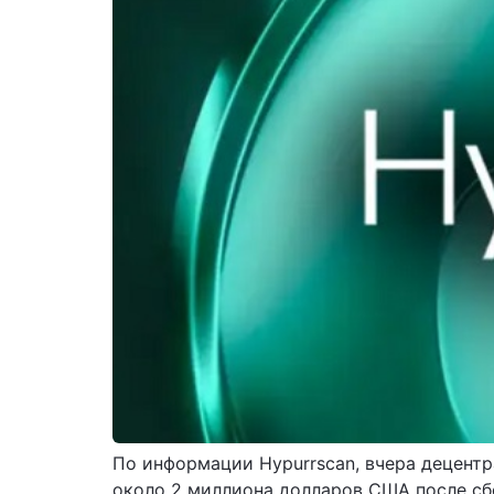
По информации Hypurrscan, вчера децентр
около 2 миллиона долларов США после сбо