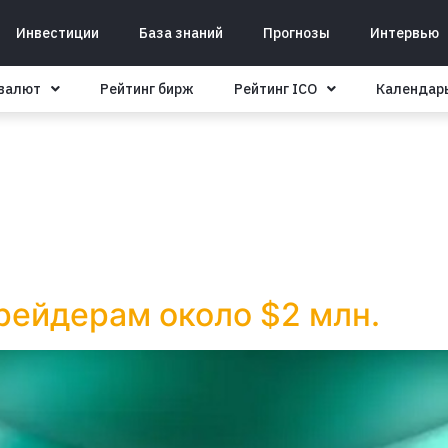
Инвестиции
База знаний
Прогнозы
Интервью
овалют
Рейтинг бирж
Рейтинг ICO
Календар
трейдерам около $2 млн.