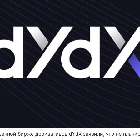
ванной бирже деривативов dYdX заявили, что не план