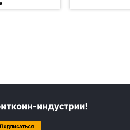
а
биткоин-индустрии!
Подписаться