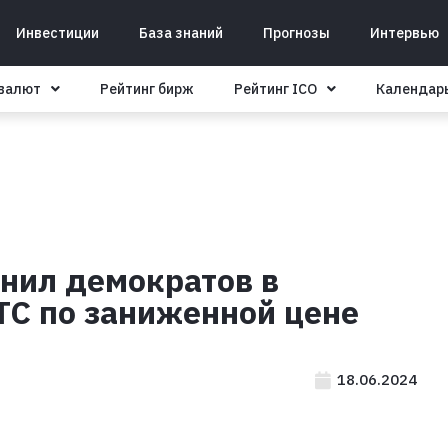
Инвестиции
База знаний
Прогнозы
Интервью
овалют
Рейтинг бирж
Рейтинг ICO
Календар
инил демократов в
TC по заниженной цене
18.06.2024