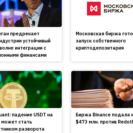
уган предрекает
Московская биржа гото
ндустрии устойчивый
запуск собственного
 волне интеграции с
криптодепозитария
ионными финансами
uant: падение USDT на
Биржа Binance подала 
 может стать
$473 млн. против Redot
тником разворота