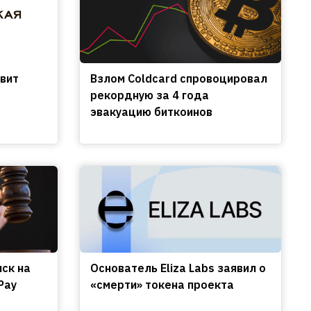
вит
Взлом Coldcard спровоцировал
рекордную за 4 года
эвакуацию биткоинов
иск на
Основатель Eliza Labs заявил о
Pay
«смерти» токена проекта