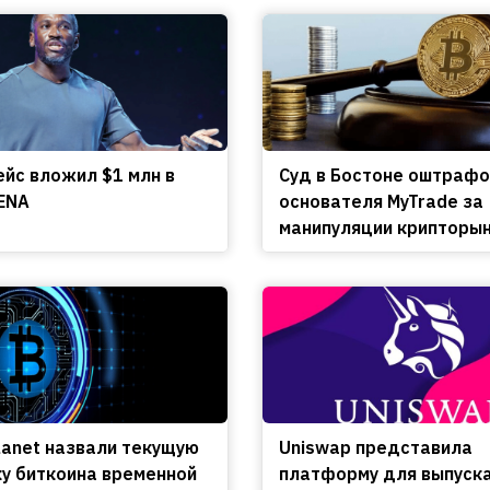
ейс вложил $1 млн в
Cуд в Бостоне оштраф
ENA
основателя MyTrade за
манипуляции крипторы
lanet назвали текущую
Uniswap представила
у биткоина временной
платформу для выпуск