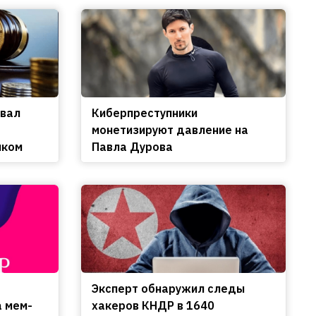
овал
Киберпреступники
монетизируют давление на
нком
Павла Дурова
Эксперт обнаружил следы
а мем-
хакеров КНДР в 1640