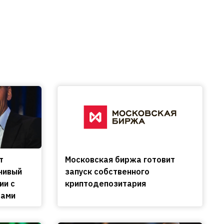
т
Московская биржа готовит
чивый
запуск собственного
ии с
криптодепозитария
сами