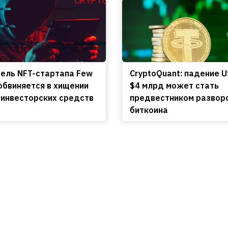
ель NFT-стартапа Few
CryptoQuant: падение U
 обвиняется в хищении
$4 млрд может стать
 инвесторских средств
предвестником развор
биткоина