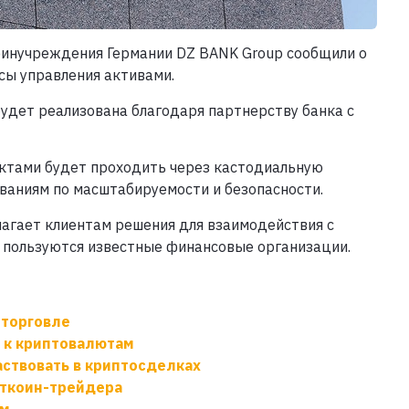
финучреждения Германии DZ BANK Group сообщили о
сы управления активами.
удет реализована благодаря партнерству банка с
уктами будет проходить через кастодиальную
ваниям по масштабируемости и безопасности.
лагает клиентам решения для взаимодействия с
 пользуются известные финансовые организации.
оторговле
 к криптовалютам
аствовать в криптосделках
иткоин-трейдера
ам