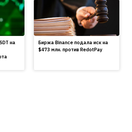
SDT на
Биржа Binance подала иск на
$473 млн. против RedotPay
ота