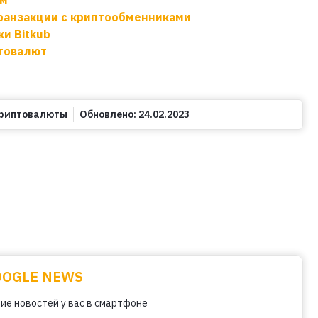
транзакции с криптообменниками
и Bitkub
птовалют
риптовалюты
Обновлено:
24.02.2023
OOGLE NEWS
ие новостей у вас в смартфоне