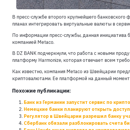
В пресс-службе второго крупнейшего банковского 
планах интегрировать виртуальные валюты в серви
По информации пресс-службы, данная инициатива б
компанией Metaco.
В DZ BANK подчеркнули, что работа с новыми прод
платформу Harmonize, которая отвечает всем требо
Как известно, компания Metaco из Швейцарии пред
криптовалютами. Ее платформой на данный момент
Похожие публикации:
Банк из Германии запустит сервис по крипт
Немецкие банки планируют открыть доступ
Регулятор в Швейцарии разрешил банку уч
Сбербанк обязали разблокировать счета б
Банк Lloyds ищет эксперта по криптовалют