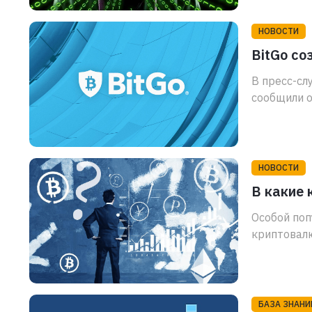
НОВОСТИ
BitGo со
В пресс-сл
сообщили о
НОВОСТИ
В какие 
Особой по
криптовалю
БАЗА ЗНАНИ