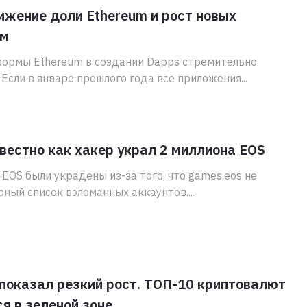
ижение доли Ethereum и рост новых
рм
формы Ethereum в создании Dapps стремительно
 Если в январе прошлого года все приложения...
вестно как хакер украл 2 миллиона EOS
 EOS были украдены из-за того, что games.eos не
рный список взломанных аккаунтов....
показал резкий рост. ТОП-10 криптовалют
я в зеленой зоне