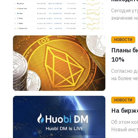
Сегодня ут
значение на
НОВОСТИ
Планы би
10%
Согласно д
на более че
НОВОСТИ
На бирже
Об этом ко
Новый инст