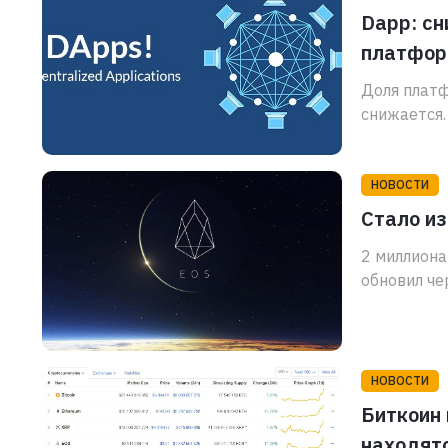
Dapp: сн
платфо
Доля плат
снижается.
НОВОСТИ
Стало из
2 миллиона
обновил че
НОВОСТИ
Биткоин 
находятс