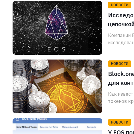
НОВОСТИ
Исследов
цепочкой
Компании B
исследован
НОВОСТИ
Block.on
для кон
Как извест
токенов кр
НОВОСТИ
У EOS по