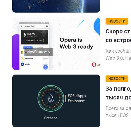
НОВОСТИ
Скоро ст
со встр
Как сообщи
Web 3.0. На
НОВОСТИ
За полго
тысяч д
Всего за о
тысяч EOS,