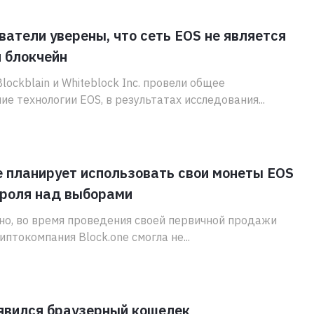
атели уверены, что сеть EOS не является
 блокчейн
lockblain и Whiteblock Inc. провели общее
ие технологии EOS, в результатах исследования...
e планирует использовать свои монеты EOS
троля над выборами
но, во время проведения своей первичной продажи
иптокомпания Block.one смогла не...
явился браузерный кошелек