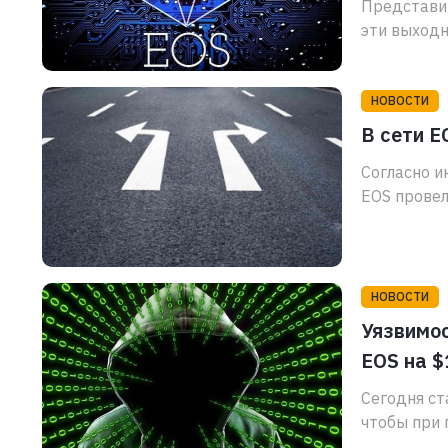
Представит
эти выходн
НОВОСТИ
В сети E
Согласно и
EOS провел
НОВОСТИ
Уязвимос
EOS на $
Сегодня ст
чтобы при 