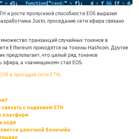
ETH и росте пропускной способности EOS выразил
азработчика Justo, проседание сети эфира связано
т множество транзакций случайных токенов в
сети Ethereum приходятся на токены Hashcoin. Другие
ик предполагает, что целый ряд токенов
ь эфира, а «зачинщиком» стал EOS.
EOS в просадке сети ETH
.
ни?
 связать с падением ETH
ых платформ
в коде
вляется цепочкой блокчейн
тенциал