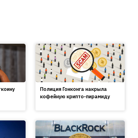
ткоину
Полиция Гонконга накрыла
кофейную крипто-пирамиду