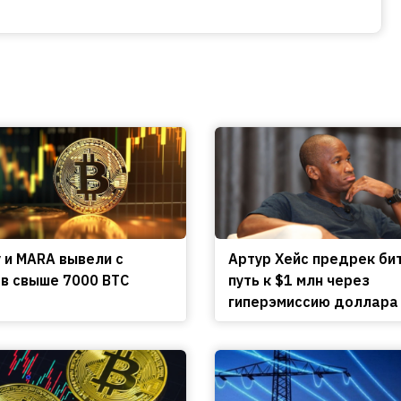
y и MARA вывели с
Артур Хейс предрек би
в свыше 7000 BTC
путь к $1 млн через
гиперэмиссию доллара