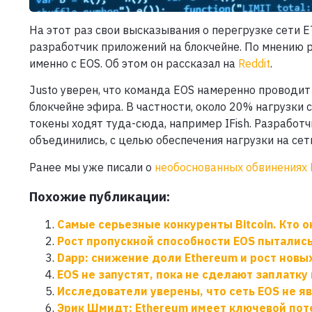
На этот раз свои высказывания о перегрузке сети 
разработчик приложений на блокчейне. По мнению р
именно с EOS. Об этом он рассказал на
Reddit
.
Justo уверен, что команда EOS намеренно проводи
блокчейне эфира. В частности, около 20% нагрузки 
токены ходят туда-сюда, например IFish. Разработч
объединились, с целью обеспечения нагрузки на сет
Ранее мы уже писали о
необоснованных обвинениях 
Похожие публикации:
Самые серьезные конкуренты Bitcoin. Кто о
Рост пропускной способности EOS пытались
Dapp: снижение доли Ethereum и рост нов
EOS не запустят, пока не сделают заплатку 
Исследователи уверены, что сеть EOS не я
Эрик Шмидт: Ethereum имеет ключевой по