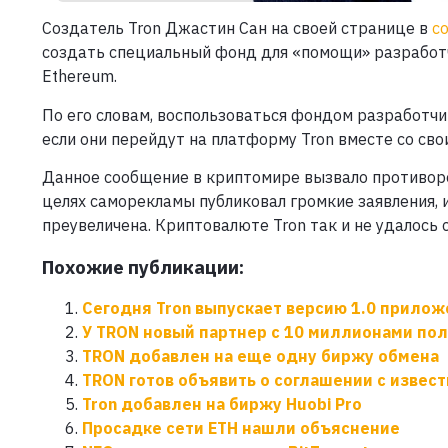
Создатель Tron Джастин Сан на своей странице в
с
создать специальный фонд для «помощи» разработ
Ethereum.
По его словам, воспользоваться фондом разработчик
если они перейдут на платформу Tron вместе со св
Данное сообщение в криптомире вызвало противоре
целях саморекламы публиковал громкие заявления, 
преувеличена. Криптовалюте Tron так и не удалось с
Похожие публикации:
Сегодня Tron выпускает версию 1.0 прилож
У TRON новый партнер с 10 миллионами по
TRON добавлен на еще одну биржу обмена
TRON готов объявить о соглашении с извес
Tron добавлен на биржу Huobi Pro
Просадке сети ETH нашли объяснение