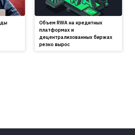
еды
Объем RWA на кредитных
платформах и
децентрализованных биржах
резко вырос