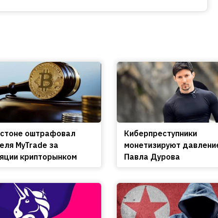
остоне оштрафовал
Киберпреступники
еля MyTrade за
монетизируют давлени
яции крипторынком
Павла Дурова