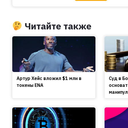
Читайте также
Артур Хейс вложил $1 млн в
Cуд в Б
токены ENA
основат
манипул