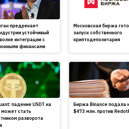
уган предрекает
Московская биржа гото
ндустрии устойчивый
запуск собственного
 волне интеграции с
криптодепозитария
ионными финансами
uant: падение USDT на
Биржа Binance подала 
 может стать
$473 млн. против Redot
тником разворота
а