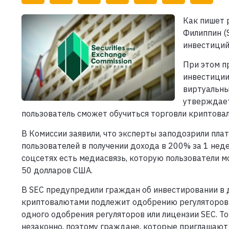
Как пишет 
Филиппин (
инвестиций
При этом п
инвестиции
виртуальны
утверждает
пользователь сможет обучиться торговли криптова
В Комиссии заявили, что эксперты заподозрили пла
пользователей в получении дохода в 200% за 1 неде
соцсетях есть медиасвязь, которую пользователи мо
50 долларов США.
В SEC предупредили граждан об инвестировании в 
криптовалютами подлежит одобрению регуляторов. 
одного одобрения регуляторов или лицензии SEC. Т
незаконно, поэтому граждане, которые приглашают 