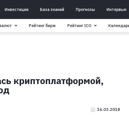
Инвестиции
База знаний
Прогнозы
Интервью
овалют
Рейтинг бирж
Рейтинг ICO
Календар
ась криптоплатформой,
од
16.03.2018