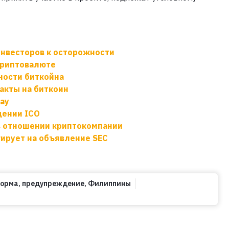
нвесторов к осторожности
 криптовалюте
ности биткойна
акты на биткоин
Pay
дении ICO
в отношении криптокомпании
гирует на объявление SEC
орма
,
предупреждение
,
Филиппины