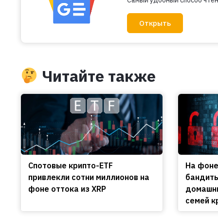
Открыть
Читайте также
Спотовые крипто-ETF
На фоне
привлекли сотни миллионов на
бандиты
фоне оттока из XRP
домашни
семей к