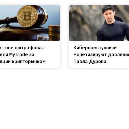
остоне оштрафовал
Киберпреступники
еля MyTrade за
монетизируют давлени
яции крипторынком
Павла Дурова