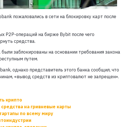
bank пожаловались в сети на блокировку карт после
ых P2P-операций на бирже Bybit после чего
рнуть средства.
та были заблокированы на основании требования закона
реступным путем.
ank, однако представитель этого банка сообщил, что
чинам, «вывод средств из криптовалют не запрещен».
ть крипто
 средства на гривневые карты
стартапы по всему миру
иптоиндустрии
 на крипто-операции