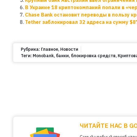
В Украине 18 криптокомпаний попали в «че
Chase Bank остановит переводы в пользу к
Tether заблокировал 32 адреса на сумму $8
Рубрика:
Главное
,
Новости
Теги:
Monobank
,
банки
,
блокировка средств
,
Криптов
ЧИТАЙТЕ НАС В G
Самый удобный способ чтен