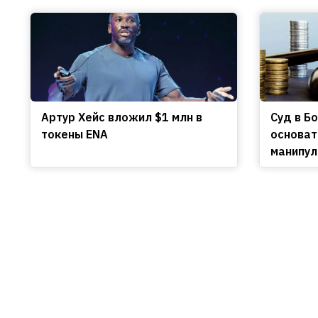
Артур Хейс вложил $1 млн в
Cуд в Б
токены ENA
основат
манипул