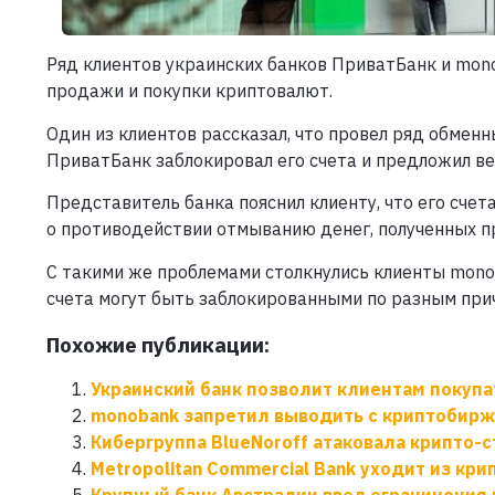
Ряд клиентов украинских банков ПриватБанк и mono
продажи и покупки криптовалют.
Один из клиентов рассказал, что провел ряд обменн
ПриватБанк заблокировал его счета и предложил ве
Представитель банка пояснил клиенту, что его сче
о противодействии отмыванию денег, полученных п
С такими же проблемами столкнулись клиенты monob
счета могут быть заблокированными по разным при
Похожие публикации:
Украинский банк позволит клиентам покупа
monobank запретил выводить с криптобирж
Кибергруппа BlueNoroff атаковала крипто-
Metropolitan Commercial Bank уходит из кр
Крупный банк Австралии ввел ограничения