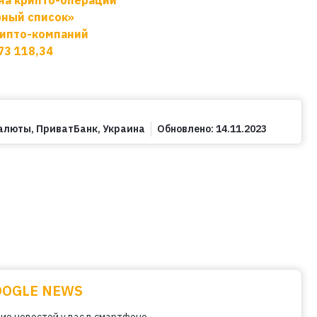
рный список»
рипто-компаний
73 118,34
алюты
,
ПриватБанк
,
Украина
Обновлено:
14.11.2023
OOGLE NEWS
ие новостей у вас в смартфоне