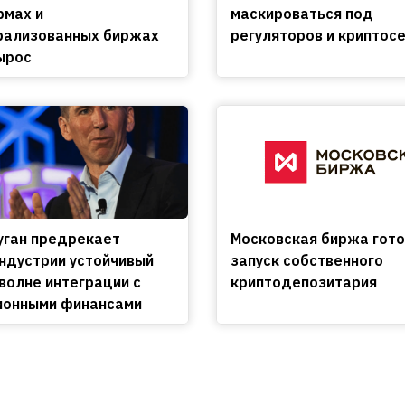
мах и
маскироваться под
рализованных биржах
регуляторов и криптос
ырос
уган предрекает
Московская биржа гото
ндустрии устойчивый
запуск собственного
 волне интеграции с
криптодепозитария
ионными финансами