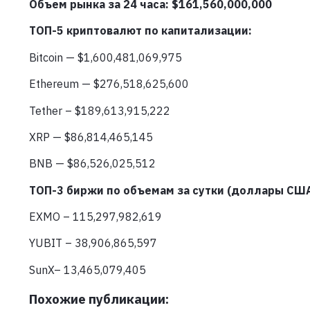
Объем рынка за 24 часа: $161,560
,000,000
ТОП-5 криптовалют по капитализации:
Bitcoin — $1,600,481,069,975
Ethereum — $276,518,625,600
Tether – $189,613,915,222
XRP — $86,814,465,145
BNB — $86,526,025,512
ТОП-3 биржи по объемам за сутки (доллары США
EXMO – 115,297,982,619
YUBIT – 38,906,865,597
SunX– 13,465,079,405
Похожие публикации: