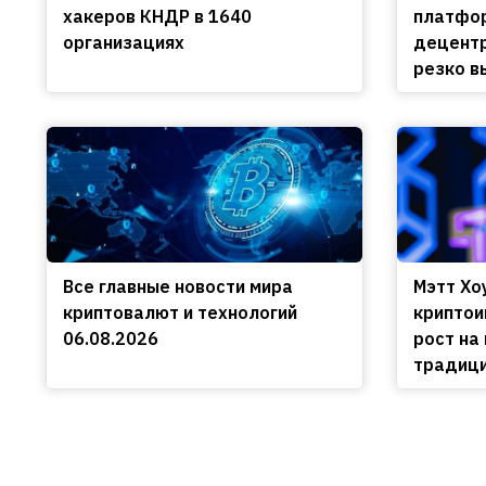
хакеров КНДР в 1640
платфор
организациях
децент
резко в
Все главные новости мира
Мэтт Хо
криптовалют и технологий
криптои
06.08.2026
рост на
традиц