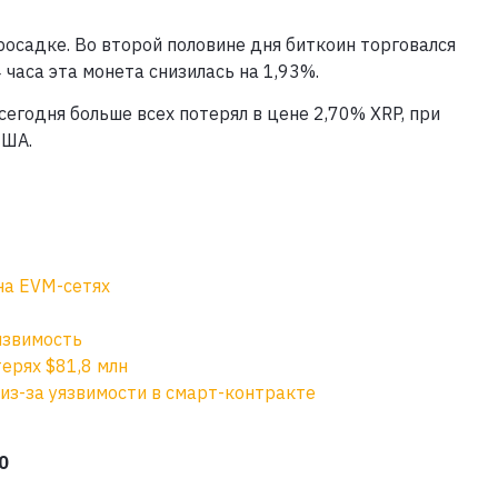
росадке. Во второй половине дня биткоин торговался
 часа эта монета снизилась на 1,93%.
егодня больше всех потерял в цене 2,70% XRP, при
США.
на EVM-сетях
язвимость
терях $81,8 млн
из-за уязвимости в смарт-контракте
0