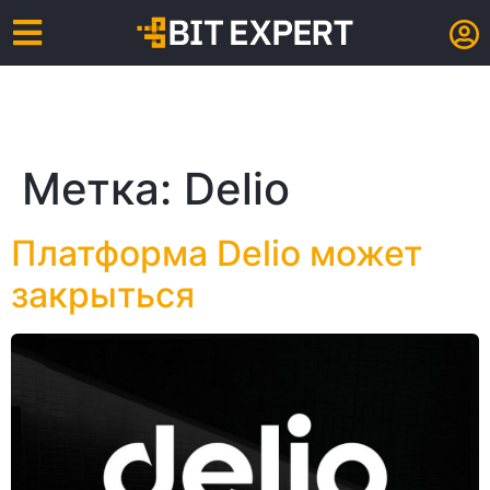
Метка:
Delio
Платформа Delio может
закрыться