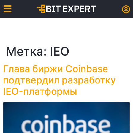
Метка:
IEO
Глава биржи Coinbase
подтвердил разработку
IEO-платформы