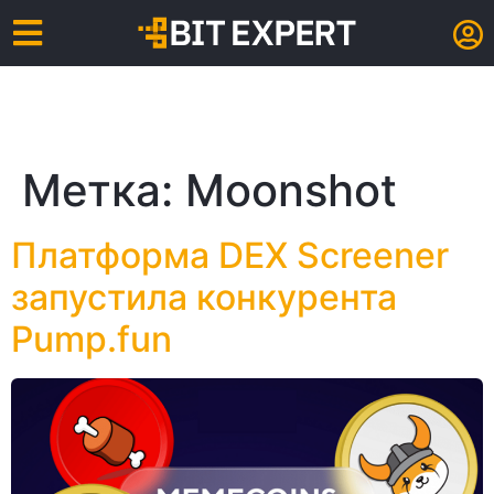
Метка:
Moonshot
Платформа DEX Screener
запустила конкурента
Pump.fun