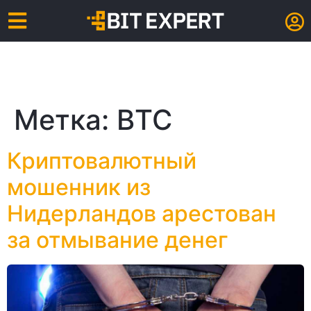
Метка:
ВТС
Криптовалютный
мошенник из
Нидерландов арестован
за отмывание денег