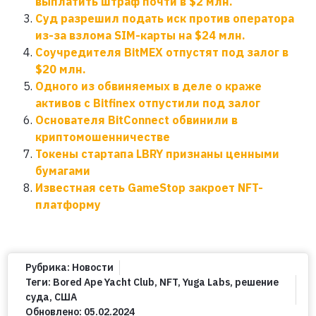
выплатить штраф почти в $2 млн.
Суд разрешил подать иск против оператора
из-за взлома SIM-карты на $24 млн.
Соучредителя BitMEX отпустят под залог в
$20 млн.
Одного из обвиняемых в деле о краже
активов с Bitfinex отпустили под залог
Основателя BitConnect обвинили в
криптомошенничестве
Токены стартапа LBRY признаны ценными
бумагами
Известная сеть GameStop закроет NFT-
платформу
Рубрика:
Новости
Теги:
Bored Ape Yacht Club
,
NFT
,
Yuga Labs
,
решение
суда
,
США
Обновлено:
05.02.2024