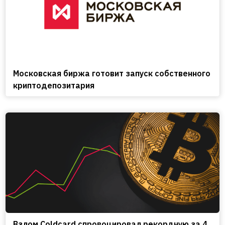
Московская биржа готовит запуск собственного
криптодепозитария
Взлом Coldcard спровоцировал рекордную за 4