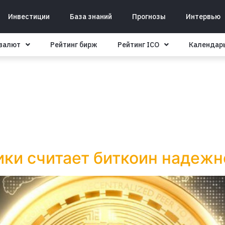
Инвестиции
База знаний
Прогнозы
Интервью
овалют
Рейтинг бирж
Рейтинг ICO
Календар
ки считает биткоин надежн