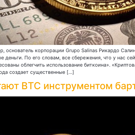
, основатель корпорации Grupo Salinas Рикардо Салин
 деньги. По его словам, все сбережения, что у нас се
ресованы облегчить использование биткоина». «Крипто
ода создает существенные […]
тают BTC инструментом бар