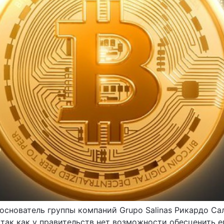
основатель группы компаний Grupo Salinas Рикардо Сал
ак как у правительств нет возможности обесценить его