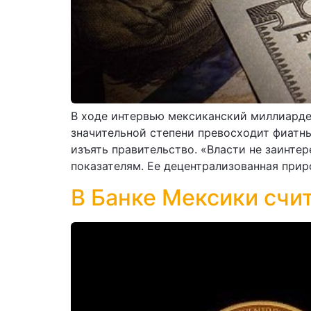
В ходе интервью мексиканский миллиардер
значительной степени превосходит фиатные
изъять правительство. «Власти не заинте
показателям. Ее децентрализованная прир
В Банке Мексики счи