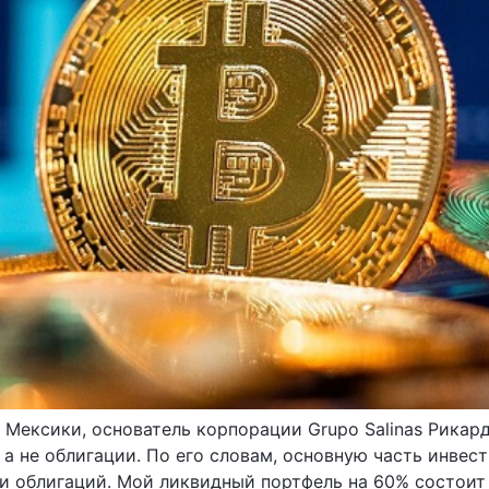
Мексики, основатель корпорации Grupo Salinas Рикард
 а не облигации. По его словам, основную часть инвес
ти облигаций. Мой ликвидный портфель на 60% состоит 