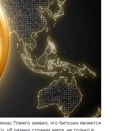
инас Плиего заявил, что биткоин является
. «В разных странах мира, не только в