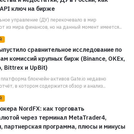
API ключ на бирже
ное управление (ДУ) перекочевало в мир
т из мира финансов, но на данный момент имеется...
Й
выпустило сравнительное исследование по
ам комиссий крупных бирж (Binance, OKEx,
, Bittrex и UpBit)
 платформа блокчейн-активов Gate.io недавно
отчёт, в котором содержится обзор и анализ...
Й
окера NordFX: как торговать
лютой через терминал MetaTrader4,
, партнерская программа, плюсы и минусы