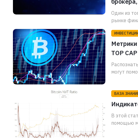
брокера
Один из то
рынке фина
ИНВЕСТИЦИ
Метрики 
TOP CAP
Распознать
могут помо
БАЗА ЗНАНИ
Индикато
В этой ста
помощью м