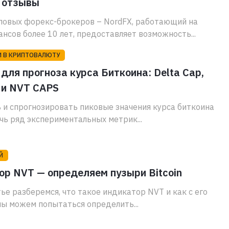
, отзывы
повых форекс-брокеров – NordFX, работающий на
нсов более 10 лет, предоставляет возможность...
И В КРИПТОВАЛЮТУ
для прогноза курса Биткоина: Delta Cap,
 и NVT CAPS
 и спрогнозировать пиковые значения курса биткоина
чь ряд экспериментальных метрик...
Й
р NVT — определяем пузыри Bitcoin
тье разберемся, что такое индикатор NVT и как с его
ы можем попытаться определить...