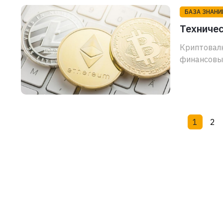
БАЗА ЗНАНИ
Техниче
Криптовалю
финансовым
1
2