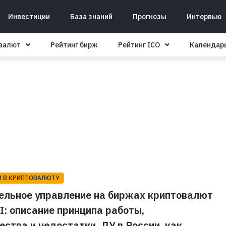
Инвестиции
База знаний
Прогнозы
Интервью
овалют
Рейтинг бирж
Рейтинг ICO
Календар
И В КРИПТОВАЛЮТУ
ельное управление на биржах криптовалют
I: описание принципа работы,
ства и недостатки, ДУ в России, как