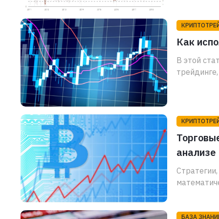
КРИПТОТРЕ
Как исп
В этой ста
трейдинге,
КРИПТОТРЕ
Торговые
анализе
Стратегии,
математиче
БАЗА ЗНАНИ