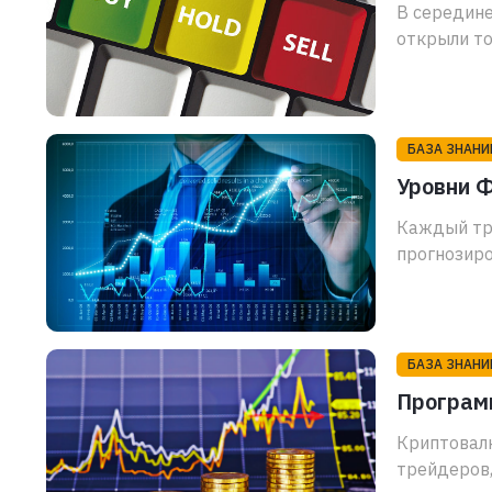
В середине
открыли то
БАЗА ЗНАНИ
Уровни Ф
Каждый тр
прогнозиро
БАЗА ЗНАНИ
Програм
Криптовал
трейдеров,