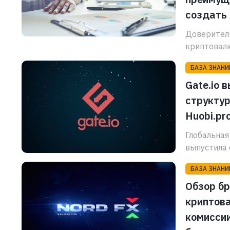
создать 
Доверитель
криптовалю
БАЗА ЗНАНИ
Gate.io 
структур
Huobi.pro
Глобальная
выпустила 
БАЗА ЗНАНИ
Обзор бр
криптова
комиссии