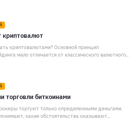
Й
г криптовалют
вать криптовалютами? Основной принцип
динга мало отличается от классического валютного...
Й
и торговли биткоинами
рокеры торгуют только определенными деньгами.
онимают, какие обстоятельства оказывают...