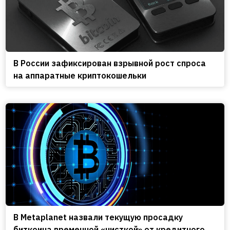
В России зафиксирован взрывной рост спроса
на аппаратные криптокошельки
В Metaplanet назвали текущую просадку
биткоина временной «чисткой» от кредитного